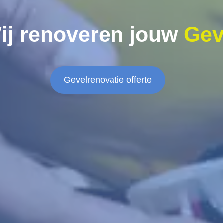
ij renoveren jouw
Gev
Gevelrenovatie offerte